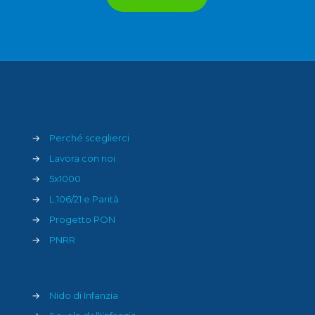
→
Perché sceglierci
→
Lavora con noi
→
5x1000
→
L.106/21 e Parità
→
Progetto PON
→
PNRR
→
Nido di Infanzia