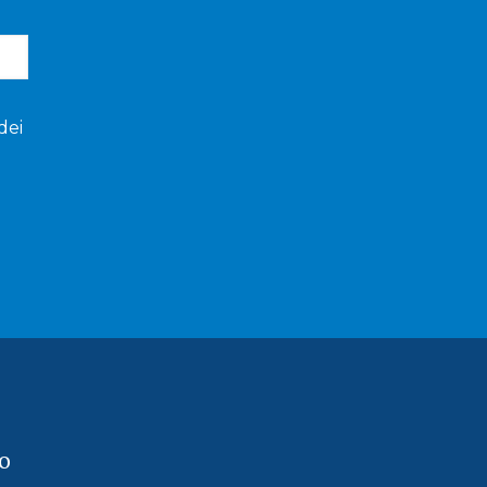
dei
o