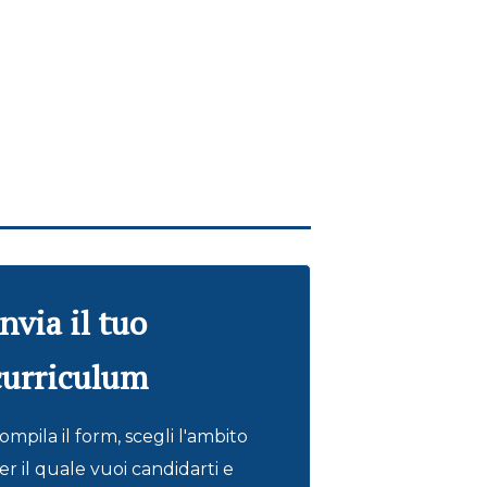
Invia il tuo
curriculum
ompila il form, scegli l'ambito
er il quale vuoi candidarti e