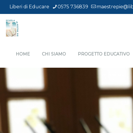
Liberi di Educare
0575 736839
maestrepie@lib
HOME
CHI SIAMO
PROGETTO EDUCATIVO