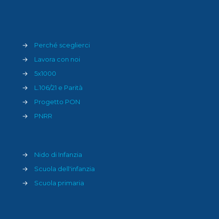
→
Perché sceglierci
→
Lavora con noi
→
5x1000
→
L.106/21 e Parità
→
Progetto PON
→
PNRR
→
Nido di Infanzia
→
Scuola dell'infanzia
→
Scuola primaria