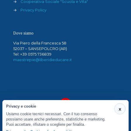
→
Cooperativa Sociale "Scuola e Vita"
→
Privacy Policy
Dove siamo
Via Piero della Francesca 58
52037 – SANSEPOLCRO (AR)
Tel: +39 0575 736839
maestrepie@liberidieducare.it
Privacy e cookie
x
Usiamo cookie tecnici necessari. Con il tuo consenso
"SCUOLA E VITA" COOP. SOCIALE ONLUS A.R.L. VIA
possiamo usare anche preferenze, statistiche e marketing.
PIERO DELLA FRANCESCA 58, 52037 SANSEPOLCRO
Puoi accettare, rifiutare o scegliere per finalita.
(AR) - P.IVA 01938390513