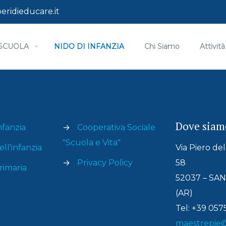
eridieducare.it
I SCUOLA
NIDO DI INFANZIA
Chi Siamo
Attività
Dove siam
nfanzia
→
Cooperativa Sociale
"Scuola e Vita"
ll'infanzia
Via Piero de
→
Privacy Policy
58
rimaria
52037 – S
(AR)
Tel: +39 05
maestrepie@l