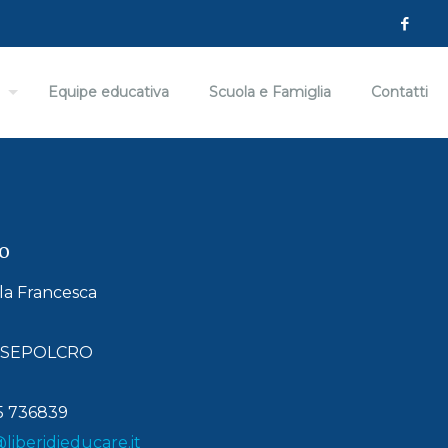
Equipe educativa
Scuola e Famiglia
Contatti
o
lla Francesca
ANSEPOLCRO
75 736839
iberidieducare.it