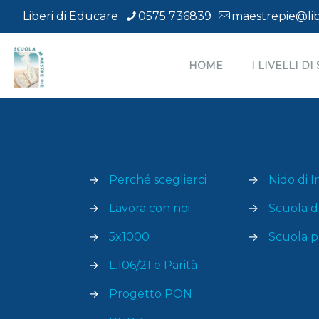
Liberi di Educare
0575 736839
maestrepie@lib
HOME
I LIVELLI D
Attività
→
Perché sceglierci
→
Nido di I
→
Lavora con noi
→
Scuola de
→
5x1000
→
Scuola p
→
L.106/21 e Parità
→
Progetto PON