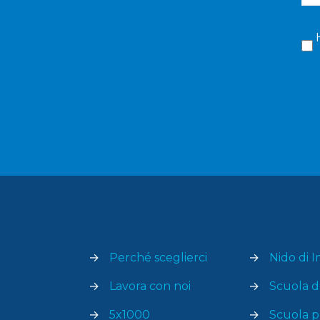
→
Perché sceglierci
→
Nido di I
→
Lavora con noi
→
Scuola de
→
5x1000
→
Scuola p