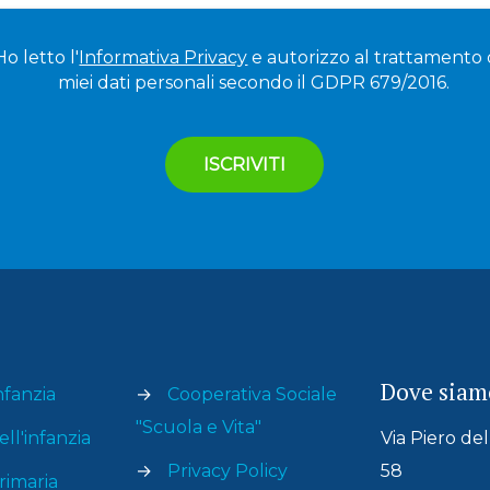
Ho letto l'
Informativa Privacy
e autorizzo al trattamento 
miei dati personali secondo il GDPR 679/2016.
Dove siam
nfanzia
→
Cooperativa Sociale
"Scuola e Vita"
ll'infanzia
Via Piero de
→
Privacy Policy
58
rimaria