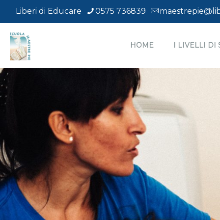
Liberi di Educare
0575 736839
maestrepie@lib
HOME
I LIVELLI D