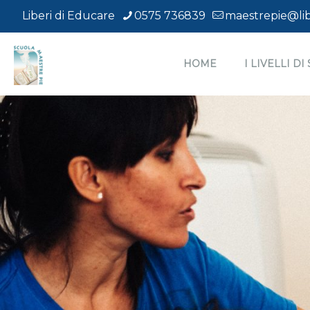
Liberi di Educare
0575 736839
maestrepie@lib
HOME
I LIVELLI D