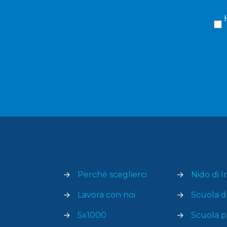
→
Perché sceglierci
→
Nido di I
→
Lavora con noi
→
Scuola de
→
5x1000
→
Scuola p