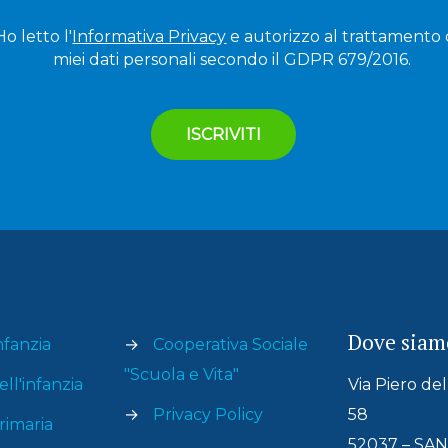
Ho letto l'
Informativa Privacy
e autorizzo al trattamento 
miei dati personali secondo il GDPR 679/2016.
Dove siam
nfanzia
→
Cooperativa Sociale
"Scuola e Vita"
ll'infanzia
Via Piero de
→
Privacy Policy
58
rimaria
52037 – S