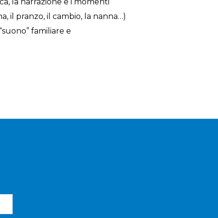
ica, la narrazione e i momenti
a, il pranzo, il cambio, la nanna…)
suono” familiare e