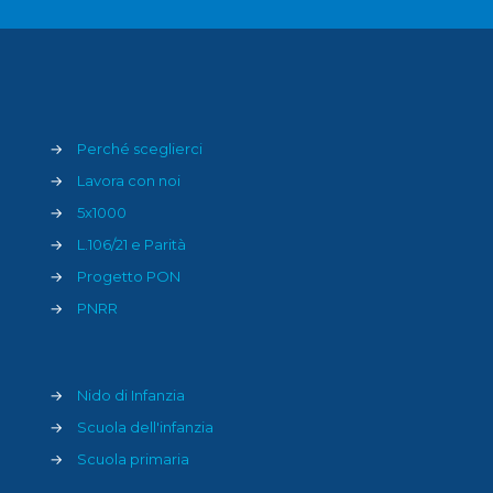
→
Perché sceglierci
→
Lavora con noi
→
5x1000
→
L.106/21 e Parità
→
Progetto PON
→
PNRR
→
Nido di Infanzia
→
Scuola dell'infanzia
→
Scuola primaria