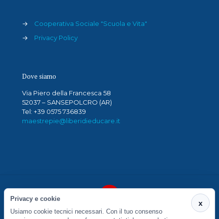
→
Cooperativa Sociale "Scuola e Vita"
→
Privacy Policy
Dove siamo
Via Piero della Francesca 58
52037 – SANSEPOLCRO (AR)
Tel: +39 0575 736839
maestrepie@liberidieducare.it
Privacy e cookie
x
Usiamo cookie tecnici necessari. Con il tuo consenso
"SCUOLA E VITA" COOP. SOCIALE ONLUS A.R.L. VIA