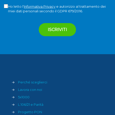
Ho letto l'
Informativa Privacy
e autorizzo al trattamento dei
miei dati personali secondo il GDPR 679/2016.
→
Perché sceglierci
→
Lavora con noi
→
5x1000
→
L.106/21 e Parità
→
Progetto PON